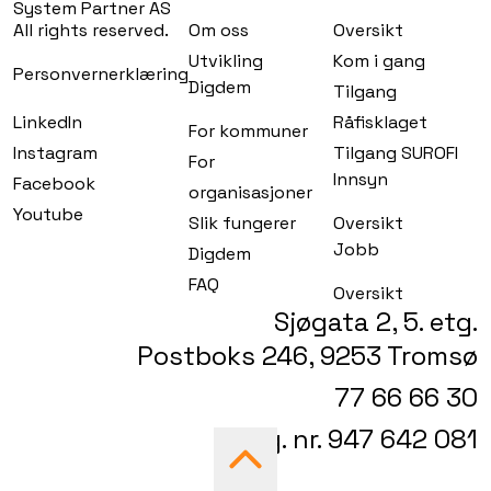
System Partner AS
All rights reserved.
Om oss
Oversikt
Utvikling
Kom i gang
Personvernerklæring
Digdem
Tilgang
LinkedIn
Råfisklaget
For kommuner
Instagram
Tilgang SUROFI
For
Innsyn
Facebook
organisasjoner
Youtube
Slik fungerer
Oversikt
Jobb
Digdem
FAQ
Oversikt
Sjøgata 2, 5. etg.
Postboks 246, 9253 Tromsø
77 66 66 30
Org. nr. 947 642 081