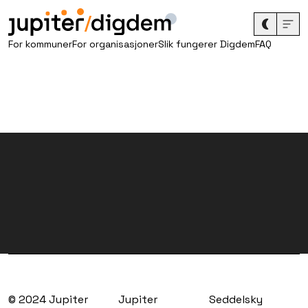
/
For kommuner
For organisasjoner
Slik fungerer Digdem
FAQ
© 2024 Jupiter
Jupiter
Seddelsky