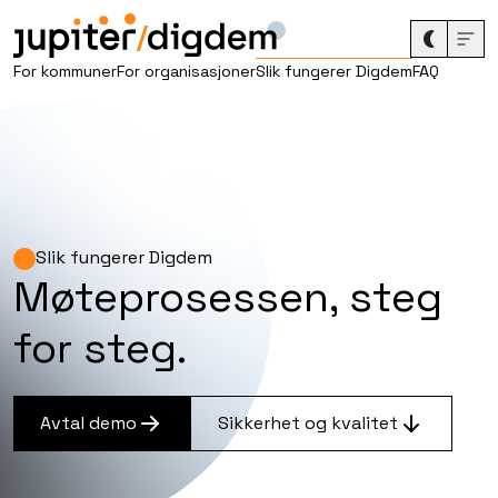
/
For kommuner
For organisasjoner
Slik fungerer Digdem
FAQ
Slik fungerer Digdem
Møteprosessen, steg
for steg.
Avtal demo
Sikkerhet og kvalitet