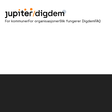
/
For kommuner
For organisasjoner
Slik fungerer Digdem
FAQ