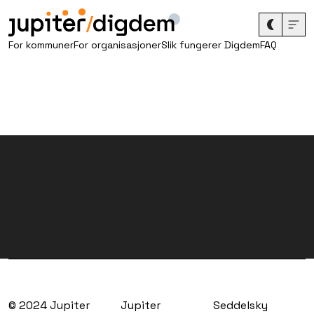
/
For kommuner
For organisasjoner
Slik fungerer Digdem
FAQ
© 2024 Jupiter
Jupiter
Seddelsky