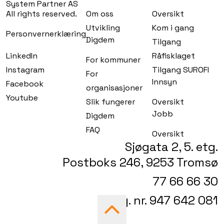
System Partner AS
All rights reserved.
Om oss
Oversikt
Utvikling
Kom i gang
Personvernerklæring
Digdem
Tilgang
LinkedIn
Råfisklaget
For kommuner
Instagram
Tilgang SUROFI
For
Innsyn
Facebook
organisasjoner
Youtube
Slik fungerer
Oversikt
Jobb
Digdem
FAQ
Oversikt
Sjøgata 2, 5. etg.
Postboks 246, 9253 Tromsø
77 66 66 30
Org. nr. 947 642 081