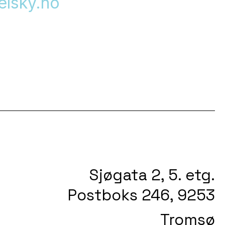
elsky.no
Sjøgata 2, 5. etg.
Postboks 246, 9253
Tromsø