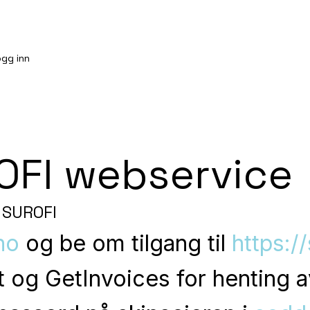
ogg inn
ROFI webservice
l SUROFI
no
og be om tilgang til
https:/
t og GetInvoices for henting a