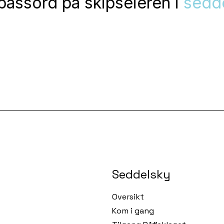
 passord på skipseieren i
sedd
Seddelsky
Oversikt
Kom i gang