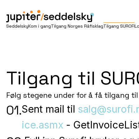
/
Seddelsky
Kom i gang
Tilgang Norges Råfisklag
Tilgang SUROFI
L
Tilgang til SU
Følg stegene under for å få tilgang ti
01.
Sent mail til
salg@surofi.
ice.asmx
- GetInvoiceLis